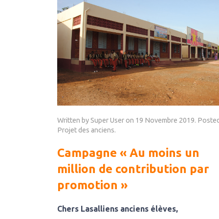
Written by Super User on
19 Novembre 2019
. Posted
Projet des anciens
.
Campagne « Au moins un
million de contribution par
promotion »
Chers Lasalliens anciens élèves,