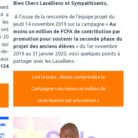
Bien Chers Lasalliens et Sympathisants,
ment
14 a
A l’issue de la rencontre de l'équipe projet du
 les
jeudi 14 novembre 2019 sur la campagne «
Au
 ont
moins un million de FCFA de contribution par
e 20
promotion pour soutenir la seconde phase du
t
qui
projet des anciens élèves
» du 1er novembre
-de-
2019 au 31 janvier 2020, voici quelques points à
eaux
partager avec les Lasalliens :
 124
Lire la suite... Mieux comprendre la
Campagne « Au moins un million de
contribution par promotion »