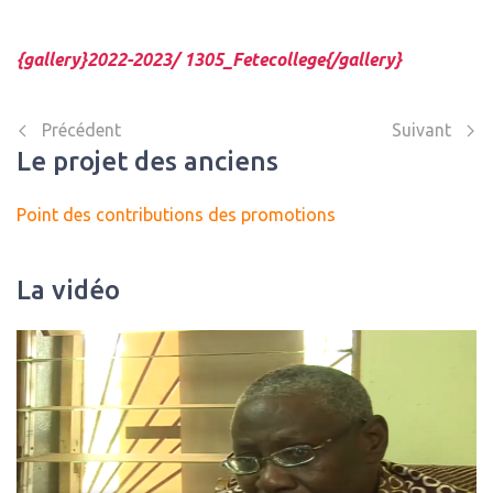
{gallery}2022-2023/ 1305_Fetecollege{/gallery}
Article précédent : Prière pour Jubilé des 75 ans
Article suiv
Précédent
Suivant
Le projet des anciens
Point des contributions des promotions
La vidéo