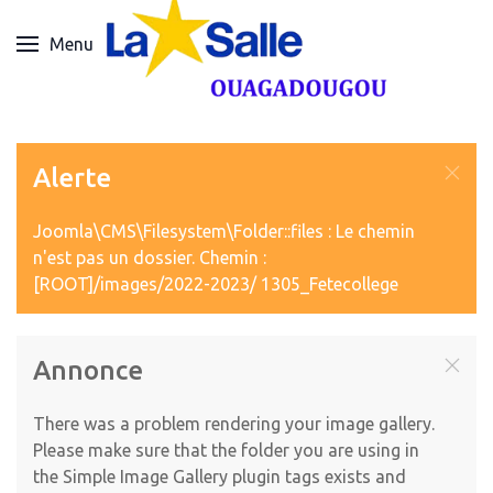
Menu
Alerte
Joomla\CMS\Filesystem\Folder::files : Le chemin
n'est pas un dossier. Chemin :
[ROOT]/images/2022-2023/ 1305_Fetecollege
Annonce
There was a problem rendering your image gallery.
Please make sure that the folder you are using in
the Simple Image Gallery plugin tags exists and